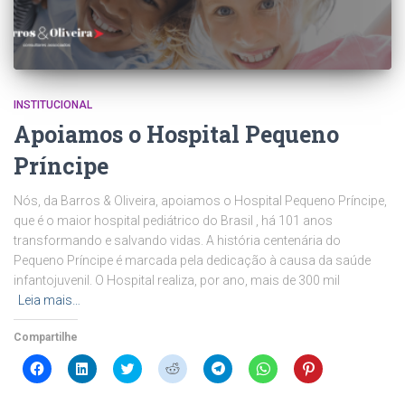
INSTITUCIONAL
Apoiamos o Hospital Pequeno
Príncipe
Nós, da Barros & Oliveira, apoiamos o Hospital Pequeno Príncipe,
que é o maior hospital pediátrico do Brasil , há 101 anos
transformando e salvando vidas. A história centenária do
Pequeno Príncipe é marcada pela dedicação à causa da saúde
infantojuvenil. O Hospital realiza, por ano, mais de 300 mil
Leia mais…
Compartilhe
Clique
Clique
Clique
Clique
Clique
Clique
Clique
para
para
para
para
para
para
para
compartilhar
compartilhar
compartilhar
compartilhar
compartilhar
compartilhar
compartilhar
no
no
no
no
no
no
no