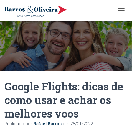
A
L
T
E
R
N
A
R
N
A
V
E
Google Flights: dicas de
G
A
Ç
como usar e achar os
Ã
O
melhores voos
Publicado por
Rafael Barros
em
28/01/2022