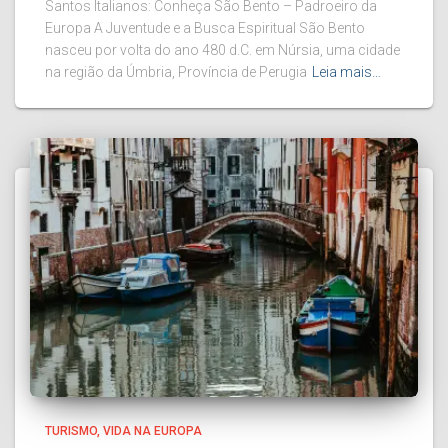
Santos Italianos: Conheça São Bento – Padroeiro da
Europa A Juventude e a Busca Espiritual São Bento
nasceu por volta do ano 480 d.C. em Núrsia, uma cidade
na região da Úmbria, Província de Perugia
Leia mais…
TURISMO
VIDA NA EUROPA