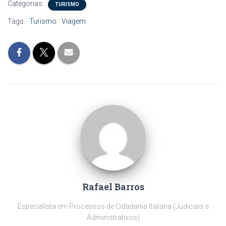
a
a
)
a
a
l
Categorias:
TURISMO
)
)
)
)
a
)
Tags:
Turismo
Viagem
Rafael Barros
Especialista em Processos de Cidadania Italiana (Judiciais e
Administrativos)