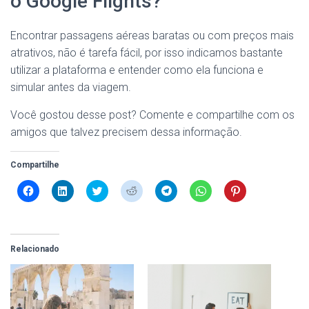
o Google Flights?
Encontrar passagens aéreas baratas ou com preços mais
atrativos, não é tarefa fácil, por isso indicamos bastante
utilizar a plataforma e entender como ela funciona e
simular antes da viagem.
Você gostou desse post? Comente e compartilhe com os
amigos que talvez precisem dessa informação.
Compartilhe
C
C
C
C
C
C
C
l
l
l
l
l
l
l
i
i
i
i
i
i
i
q
q
q
q
q
q
q
u
u
u
u
u
u
u
e
e
e
e
e
e
e
p
p
p
p
p
p
p
Relacionado
a
a
a
a
a
a
a
r
r
r
r
r
r
r
a
a
a
a
a
a
a
c
c
c
c
c
c
c
o
o
o
o
o
o
o
m
m
m
m
m
m
m
p
p
p
p
p
p
p