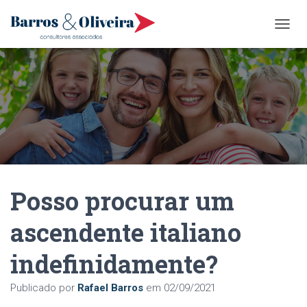
A
L
T
E
R
N
A
R
N
A
V
E
Posso procurar um
G
A
Ç
ascendente italiano
Ã
O
indefinidamente?
Publicado por
Rafael Barros
em
02/09/2021