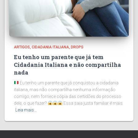
ARTIGOS
CIDADANIA ITALIANA
DROPS
Eu tenho um parente que já tem
Cidadania Italiana e não compartilha
nada
Eu tenho um parente que já conquistou a cidadania
italiana, mas não compartilha nenhuma informação
comigo, nem fornece cópia das certidões do processo
dele, o que fazer?
Essa saia justa familiar é mais
Leia mais…