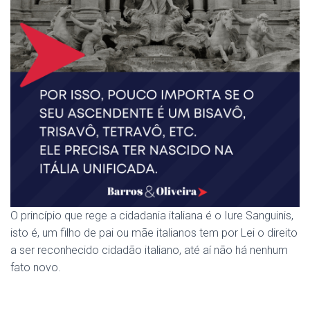
O princípio que rege a cidadania italiana é o Iure Sanguinis,
isto é, um filho de pai ou mãe italianos tem por Lei o direito
a ser reconhecido cidadão italiano, até aí não há nenhum
fato novo.