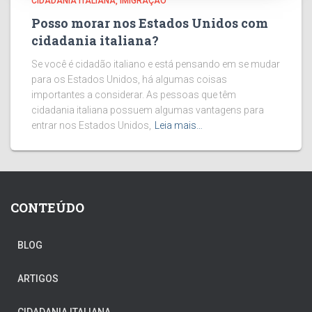
CIDADANIA ITALIANA
IMIGRAÇÃO
Posso morar nos Estados Unidos com
cidadania italiana?
Se você é cidadão italiano e está pensando em se mudar
para os Estados Unidos, há algumas coisas
importantes a considerar. As pessoas que têm
cidadania italiana possuem algumas vantagens para
entrar nos Estados Unidos,
Leia mais…
CONTEÚDO
BLOG
ARTIGOS