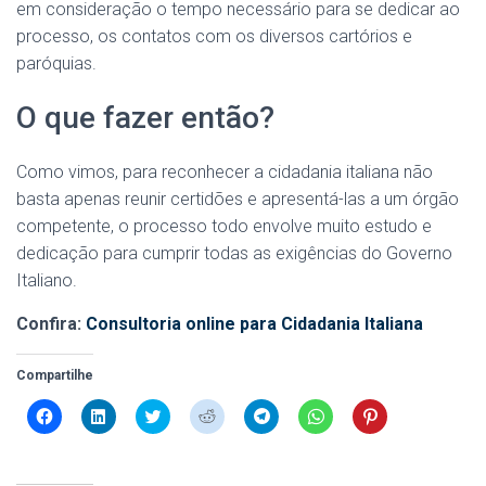
em consideração o tempo necessário para se dedicar ao
processo, os contatos com os diversos cartórios e
paróquias.
O que fazer então?
Como vimos, para reconhecer a cidadania italiana não
basta apenas reunir certidões e apresentá-las a um órgão
competente, o processo todo envolve muito estudo e
dedicação para cumprir todas as exigências do Governo
Italiano.
Confira:
Consultoria online para Cidadania Italiana
Compartilhe
C
C
C
C
C
C
C
l
l
l
l
l
l
l
i
i
i
i
i
i
i
q
q
q
q
q
q
q
u
u
u
u
u
u
u
e
e
e
e
e
e
e