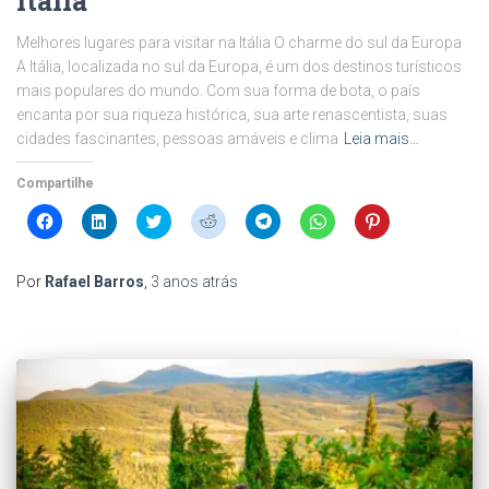
Itália
Melhores lugares para visitar na Itália O charme do sul da Europa
A Itália, localizada no sul da Europa, é um dos destinos turísticos
mais populares do mundo. Com sua forma de bota, o país
encanta por sua riqueza histórica, sua arte renascentista, suas
cidades fascinantes, pessoas amáveis e clima
Leia mais…
Compartilhe
Clique
Clique
Clique
Clique
Clique
Clique
Clique
para
para
para
para
para
para
para
compartilhar
compartilhar
compartilhar
compartilhar
compartilhar
compartilhar
compartilhar
no
no
no
no
no
no
no
Facebook(abre
LinkedIn(abre
Twitter(abre
Reddit(abre
Telegram(abre
WhatsApp(abre
Pinterest(abre
Por
Rafael Barros
,
3 anos
atrás
em
em
em
em
em
em
em
nova
nova
nova
nova
nova
nova
nova
janela)
janela)
janela)
janela)
janela)
janela)
janela)