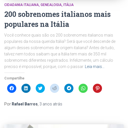
CIDADANIA ITALIANA
GENEALOGIA
ITÁLIA
200 sobrenomes italianos mais
populares na Itália
Você conhece quais são os 200 sobrenomes italianos mais
populares da nossa querida Itália? Será que você descende de
algum desses sobrenomes de origem italiana? Antes de tudo,
talvez nem todos saibam que a Itália tem mais de 350 mil
sobrenomes diferentes registrados. Infelizmente, um cálculo
preciso é impossível, porque, com o passar
Leia mais…
Compartilhe
Clique
Clique
Clique
Clique
Clique
Clique
Clique
para
para
para
para
para
para
para
compartilhar
compartilhar
compartilhar
compartilhar
compartilhar
compartilhar
compartilhar
no
no
no
no
no
no
no
Facebook(abre
LinkedIn(abre
Twitter(abre
Reddit(abre
Telegram(abre
WhatsApp(abre
Pinterest(abre
Por
Rafael Barros
,
3 anos
atrás
em
em
em
em
em
em
em
nova
nova
nova
nova
nova
nova
nova
janela)
janela)
janela)
janela)
janela)
janela)
janela)