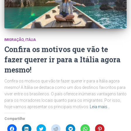
IMIGRAÇÃO
ITÁLIA
Confira os motivos que vão te
fazer querer ir para a Itália agora
mesmo!
Confira os motivos que vão te fazer querer ir para a Itália agora
mesmo! A Itália se destaca como um dos destinos favoritos para
viver entre os brasileiros. O país oferece inúmeras vantagens tanto
para os moradores locais quanto para os imigrantes. Por isso,
hoje vamos apresentar os principais motivos
Leia mais…
Compartilhe
Clique
Clique
Clique
Clique
Clique
Clique
Clique