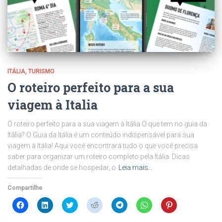
ITÁLIA
TURISMO
O roteiro perfeito para a sua
viagem à Italia
O roteiro perfeito para a sua viagem à Itália O que tem no guia da
Itália? O Guia da Itália é um conteúdo indispensável para sua
viagem à Itália! Aqui você encontrará tudo o que você precisa
saber para organizar um roteiro completo pela Itália. Dicas
detalhadas de onde se hospedar, o
Leia mais…
Compartilhe
Clique
Clique
Clique
Clique
Clique
Clique
Clique
para
para
para
para
para
para
para
compartilhar
compartilhar
compartilhar
compartilhar
compartilhar
compartilhar
compartilhar