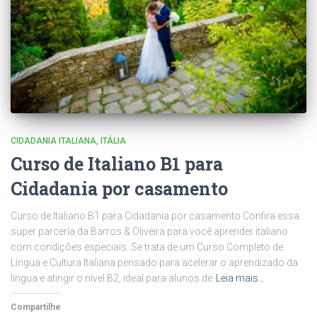
CIDADANIA ITALIANA
ITÁLIA
Curso de Italiano B1 para
Cidadania por casamento
Curso de Italiano B1 para Cidadania por casamento Confira essa
super parceria da Barros & Oliveira para você aprender italiano
com condições especiais. Se trata de um Curso Completo de
Língua e Cultura Italiana pensado para acelerar o aprendizado da
língua e atingir o nível B2, ideal para alunos de
Leia mais…
Compartilhe