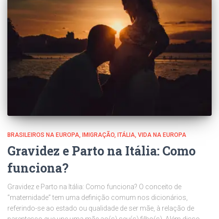
BRASILEIROS NA EUROPA
IMIGRAÇÃO
ITÁLIA
VIDA NA EUROPA
Gravidez e Parto na Itália: Como
funciona?
Gravidez e Parto na Itália: Como funciona? O conceito de
“maternidade” tem uma definição comum nos dicionários,
referindo-se ao estado ou qualidade de ser mãe, à relação de
parentesco que une uma mãe ao(s) seu(s) filho(s). Além disso,