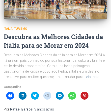
ITÁLIA
TURISMO
Descubra as Melhores Cidades da
Itália para se Morar em 2024
Descubra as Melhores Cidades da Itália para se Morar em 2024 A
Itália é um país conhecido por sua história rica, cultura vibrante e
estilo de vida descontraído. Com suas belas paisagens,
gastronomia deliciosa e povo acolhedor, a Itália é um destino
irresistível para muitos que desejam se mudar para
Leia mais…
Compartilhe
Clique
Clique
Clique
Clique
Clique
Clique
Clique
para
para
para
para
para
para
para
compartilhar
compartilhar
compartilhar
compartilhar
compartilhar
compartilhar
compartilhar
no
no
no
no
no
no
no
Facebook(abre
LinkedIn(abre
Twitter(abre
Reddit(abre
Telegram(abre
WhatsApp(abre
Pinterest(abre
Por
Rafael Barros
,
3 anos
atrás
em
em
em
em
em
em
em