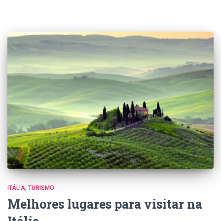
nova
nova
nova
nova
nova
nova
nova
janela)
janela)
janela)
janela)
janela)
janela)
janela)
ITÁLIA
TURISMO
Melhores lugares para visitar na