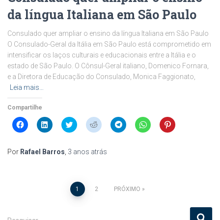
da língua Italiana em São Paulo
Consulado quer ampliar o ensino da língua Italiana em São Paulo
O Consulado-Geral da Itália em São Paulo está comprometido em
intensificar os laços culturais e educacionais entre a Itália e o
estado de São Paulo. O Cônsul-Geral italiano, Domenico Fornara,
e a Diretora de Educação do Consulado, Monica Faggionato,
Leia mais…
Compartilhe
Clique
Clique
Clique
Clique
Clique
Clique
Clique
para
para
para
para
para
para
para
compartilhar
compartilhar
compartilhar
compartilhar
compartilhar
compartilhar
compartilhar
no
no
no
no
no
no
no
Facebook(abre
LinkedIn(abre
Twitter(abre
Reddit(abre
Telegram(abre
WhatsApp(abre
Pinterest(abre
Por
Rafael Barros
,
3 anos
atrás
em
em
em
em
em
em
em
nova
nova
nova
nova
nova
nova
nova
janela)
janela)
janela)
janela)
janela)
janela)
janela)
Navegação
1
2
PRÓXIMO
por
P