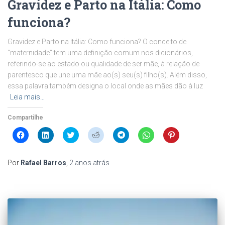
Gravidez e Parto na Itália: Como
funciona?
Gravidez e Parto na Itália: Como funciona? O conceito de
“maternidade” tem uma definição comum nos dicionários,
referindo-se ao estado ou qualidade de ser mãe, à relação de
parentesco que une uma mãe ao(s) seu(s) filho(s). Além disso,
essa palavra também designa o local onde as mães dão à luz
Leia mais…
Compartilhe
Clique
Clique
Clique
Clique
Clique
Clique
Clique
para
para
para
para
para
para
para
compartilhar
compartilhar
compartilhar
compartilhar
compartilhar
compartilhar
compartilhar
no
no
no
no
no
no
no
Facebook(abre
LinkedIn(abre
Twitter(abre
Reddit(abre
Telegram(abre
WhatsApp(abre
Pinterest(abre
Por
Rafael Barros
,
2 anos
atrás
em
em
em
em
em
em
em
nova
nova
nova
nova
nova
nova
nova
janela)
janela)
janela)
janela)
janela)
janela)
janela)