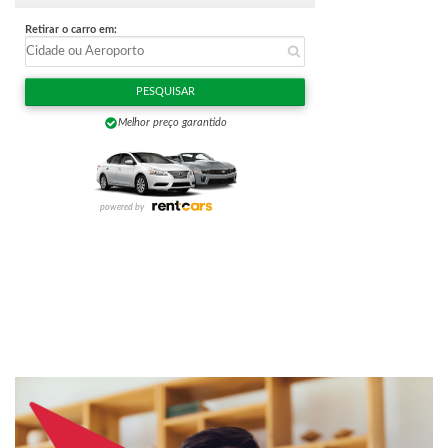
p
o
r
: