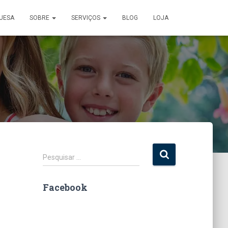
UESA
SOBRE
SERVIÇOS
BLOG
LOJA
P
Pesquisar …
e
s
Facebook
q
u
i
s