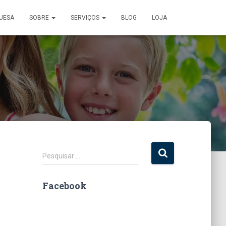
UESA
SOBRE
SERVIÇOS
BLOG
LOJA
P
Pesquisar …
e
s
Facebook
q
u
i
s