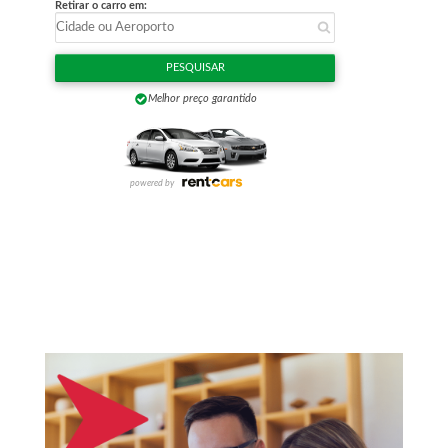
o
r
: