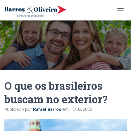
A
L
T
E
R
N
A
R
N
A
V
E
O que os brasileiros
G
A
Ç
buscam no exterior?
Ã
O
Publicado por
Rafael Barros
em
13/02/2023