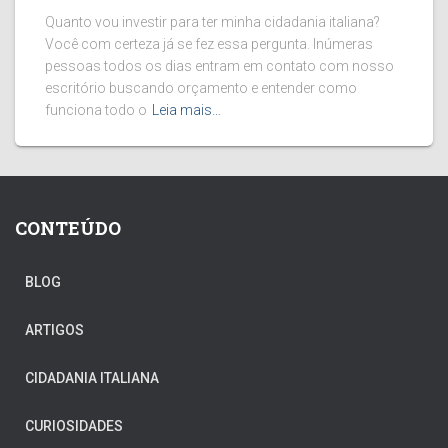
Quanto vou investir para ter minha cidadania italiana?
Você com certeza já se fez essa pergunta. Inúmeras
pessoas todos os dias entram em contato com nosso
escritório buscando orçamento e entender como
funciona todo o
Leia mais…
CONTEÚDO
BLOG
ARTIGOS
CIDADANIA ITALIANA
CURIOSIDADES