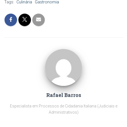
n
n
e
l
n
n
a
Tags:
Culinária
Gastronomia
e
e
l
a
e
e
n
l
l
a
)
l
l
e
a
a
)
a
a
l
)
)
)
)
a
)
Rafael Barros
Especialista em Processos de Cidadania Italiana (Judiciais e
Administrativos)