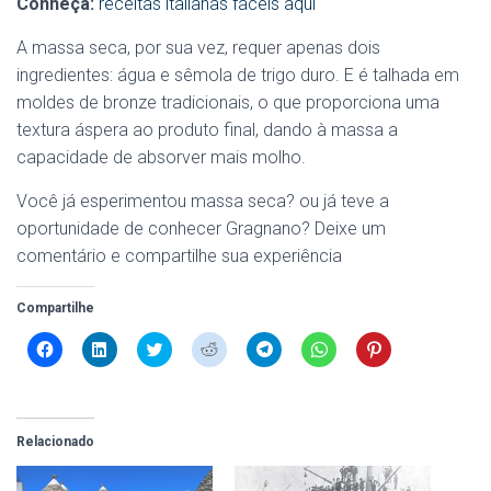
Conheça:
receitas italianas fáceis aqui
A massa seca, por sua vez, requer apenas dois
ingredientes: água e sêmola de trigo duro. E é talhada em
moldes de bronze tradicionais, o que proporciona uma
textura áspera ao produto final, dando à massa a
capacidade de absorver mais molho.
Você já esperimentou massa seca? ou já teve a
oportunidade de conhecer Gragnano? Deixe um
comentário e compartilhe sua experiência
Compartilhe
C
C
C
C
C
C
C
l
l
l
l
l
l
l
i
i
i
i
i
i
i
q
q
q
q
q
q
q
u
u
u
u
u
u
u
e
e
e
e
e
e
e
p
p
p
p
p
p
p
Relacionado
a
a
a
a
a
a
a
r
r
r
r
r
r
r
a
a
a
a
a
a
a
c
c
c
c
c
c
c