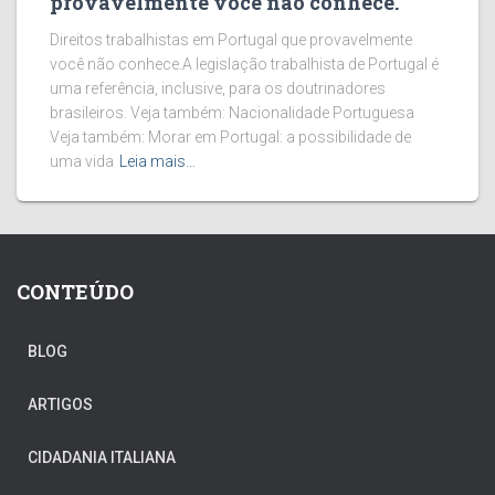
provavelmente você não conhece.
Direitos trabalhistas em Portugal que provavelmente
você não conhece.A legislação trabalhista de Portugal é
uma referência, inclusive, para os doutrinadores
brasileiros. Veja também: Nacionalidade Portuguesa
Veja também: Morar em Portugal: a possibilidade de
uma vida
Leia mais…
CONTEÚDO
BLOG
ARTIGOS
CIDADANIA ITALIANA