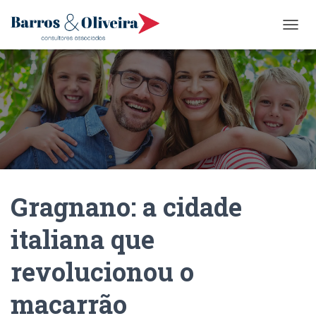
A
L
T
E
R
N
A
R
N
A
V
E
Gragnano: a cidade
G
A
Ç
italiana que
Ã
O
revolucionou o
macarrão