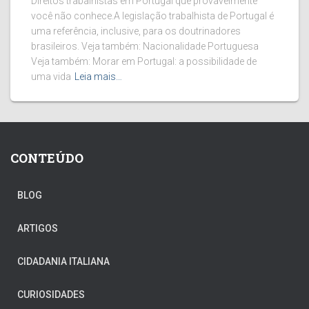
Direitos trabalhistas em Portugal que provavelmente
você não conhece.A legislação trabalhista de Portugal é
uma referência, inclusive, para os doutrinadores
brasileiros. Veja também: Nacionalidade Portuguesa
Veja também: Morar em Portugal: a possibilidade de
uma vida
Leia mais…
CONTEÚDO
BLOG
ARTIGOS
CIDADANIA ITALIANA
CURIOSIDADES