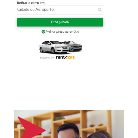
o
r
: