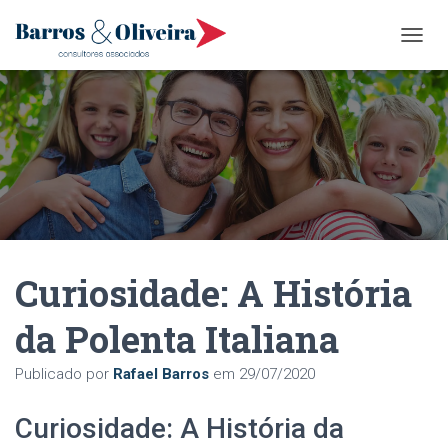
A
L
T
E
R
N
A
R
N
A
V
E
Curiosidade: A História
G
A
Ç
da Polenta Italiana
Ã
O
Publicado por
Rafael Barros
em
29/07/2020
Curiosidade: A História da