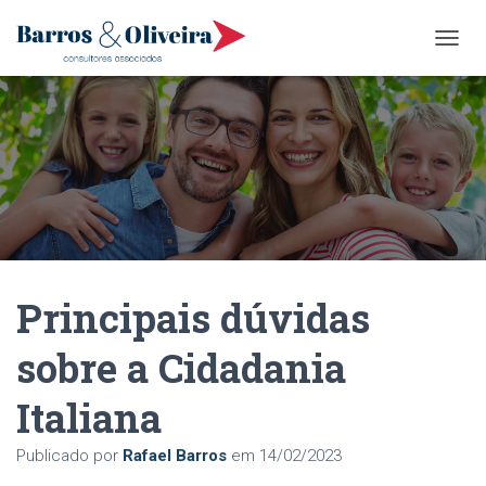
A
L
T
E
R
N
A
R
N
A
V
E
Principais dúvidas
G
A
Ç
sobre a Cidadania
Ã
O
Italiana
Publicado por
Rafael Barros
em
14/02/2023